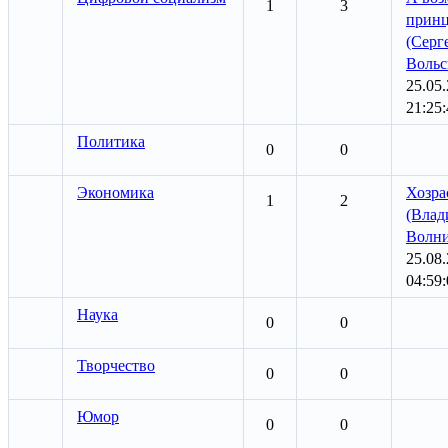
1
3
принц
(Серг
Вольс
25.05
21:25:
Политика
0
0
Экономика
Хозра
1
2
(Влад
Волн
25.08
04:59:
Наука
0
0
Творчество
0
0
Юмор
0
0