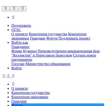
Поддержать
ОГАС
О проекте
Концепция государства
Концепция
экономики
Граждане
Форум
Поддержать проект
Войти как
Гражданин
Ферма
Кузница
Производственно-рекреационная база
"Коллектив" в Переславле-Залесском
Создать новое
предприятие
Госплан
Министерство образования
Войти
О проекте
Концепция государства
Концепция экономики
Граждане
Форум