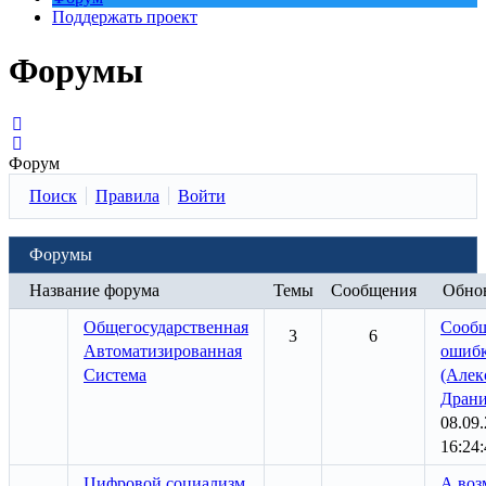
Поддержать проект
Форумы
Форум
Поиск
Правила
Войти
Форумы
Название форума
Темы
Сообщения
Обно
Общегосударственная
Сообщ
3
6
Автоматизированная
ошиб
Система
(Алек
Дран
08.09
16:24:
Цифровой социализм
А воз