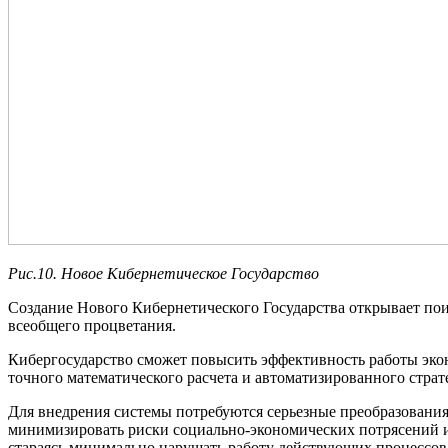
Рис.
10. Новое Кибернетическое Государство
Создание Нового Кибернетического Государства открывает по
всеобщего процветания.
Кибергосударство сможет повысить эффективность работы экон
точного математического расчета и автоматизированного страт
Для внедрения системы потребуются серьезные преобразовани
минимизировать риски социально-экономических потрясений и 
стараясь минимально нарушать работу действующих процессов