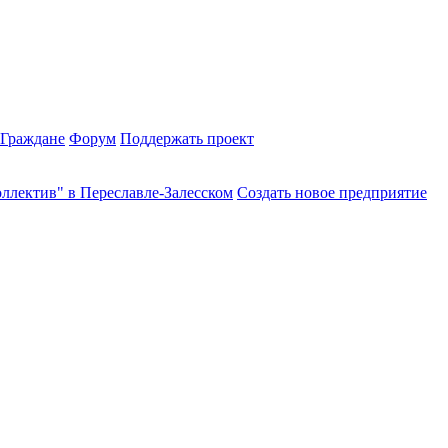
Граждане
Форум
Поддержать проект
ллектив" в Переславле-Залесском
Создать новое предприятие