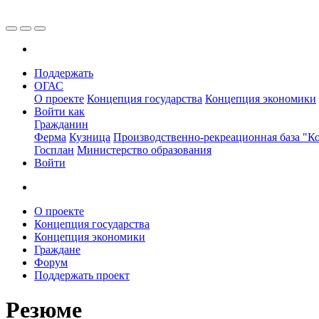
Поддержать
ОГАС
О проекте
Концепция государства
Концепция экономики
Войти как
Гражданин
Ферма
Кузница
Производственно-рекреационная база "Ко
Госплан
Министерство образования
Войти
О проекте
Концепция государства
Концепция экономики
Граждане
Форум
Поддержать проект
Резюме