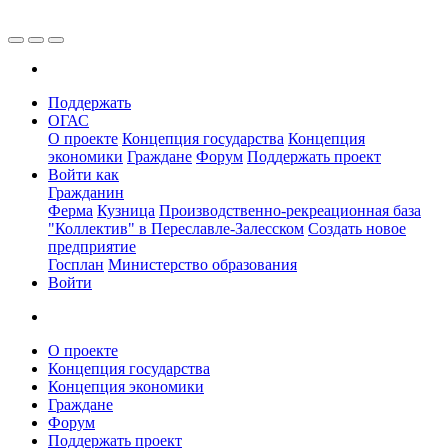
Поддержать
ОГАС
О проекте
Концепция государства
Концепция
экономики
Граждане
Форум
Поддержать проект
Войти как
Гражданин
Ферма
Кузница
Производственно-рекреационная база
"Коллектив" в Переславле-Залесском
Создать новое
предприятие
Госплан
Министерство образования
Войти
О проекте
Концепция государства
Концепция экономики
Граждане
Форум
Поддержать проект