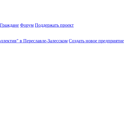
Граждане
Форум
Поддержать проект
ллектив" в Переславле-Залесском
Создать новое предприятие