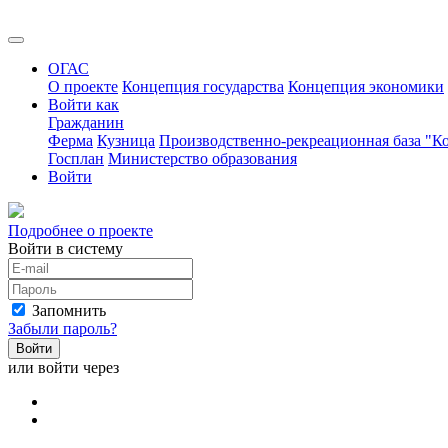
ОГАС
О проекте
Концепция государства
Концепция экономики
Войти как
Гражданин
Ферма
Кузница
Производственно-рекреационная база "Ко
Госплан
Министерство образования
Войти
Подробнее о проекте
Войти в систему
Запомнить
Забыли пароль?
Войти
или войти через